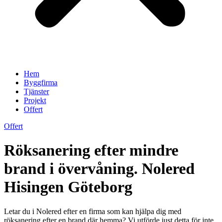
Hem
Byggfirma
Tjänster
Projekt
Offert
Offert
Röksanering efter mindre
brand i övervåning. Nolered
Hisingen Göteborg
Letar du i Nolered efter en firma som kan hjälpa dig med
röksanering efter en brand där hemma? Vi utförde just detta för inte