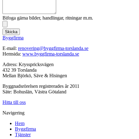
Bifoga gärna bilder, handlingar, ritningar m.m.
Skicka
Byggfirma
E-mail:
renovering@byggfirma-torslanda.se
Hemsida:
www.byggfirma-torslanda.se
Adress: Krysspricksvägen
432 39 Torslanda
Mellan Björkö, Säve & Hisingen
Byggnadsrörelsen registrerades år 2011
Säte: Bohuslän, Västra Götaland
Hitta till oss
Navigering
Hem
Byggfirma
Tjänster