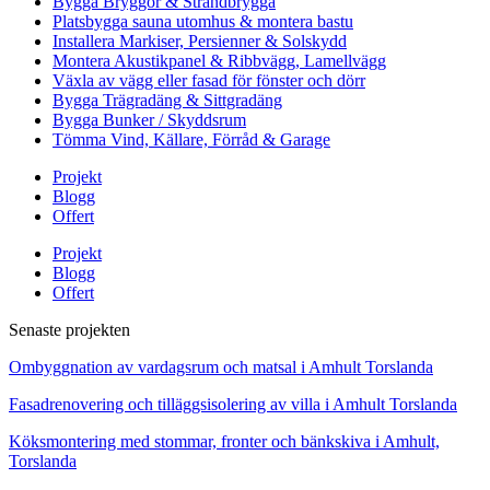
Bygga Bryggor & Strandbrygga
Platsbygga sauna utomhus & montera bastu
Installera Markiser, Persienner & Solskydd
Montera Akustikpanel & Ribbvägg, Lamellvägg
Växla av vägg eller fasad för fönster och dörr
Bygga Trägradäng & Sittgradäng
Bygga Bunker / Skyddsrum
Tömma Vind, Källare, Förråd & Garage
Projekt
Blogg
Offert
Projekt
Blogg
Offert
Senaste projekten
Ombyggnation av vardagsrum och matsal i Amhult Torslanda
Fasadrenovering och tilläggsisolering av villa i Amhult Torslanda
Köksmontering med stommar, fronter och bänkskiva i Amhult,
Torslanda