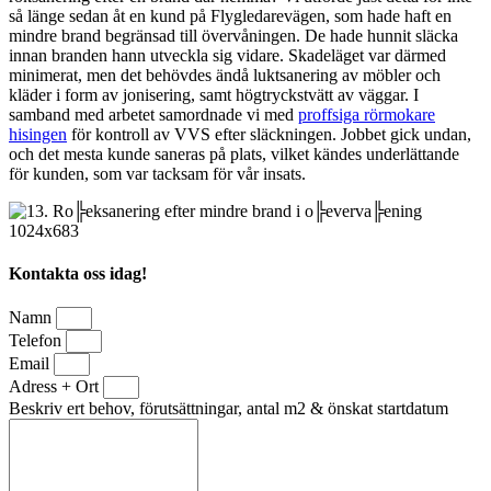
så länge sedan åt en kund på Flygledarevägen, som hade haft en
mindre brand begränsad till övervåningen. De hade hunnit släcka
innan branden hann utveckla sig vidare. Skadeläget var därmed
minimerat, men det behövdes ändå luktsanering av möbler och
kläder i form av jonisering, samt högtryckstvätt av väggar. I
samband med arbetet samordnade vi med
proffsiga rörmokare
hisingen
för kontroll av VVS efter släckningen. Jobbet gick undan,
och det mesta kunde saneras på plats, vilket kändes underlättande
för kunden, som var tacksam för vår insats.
Kontakta oss idag!
Namn
Telefon
Email
Adress + Ort
Beskriv ert behov, förutsättningar, antal m2 & önskat startdatum