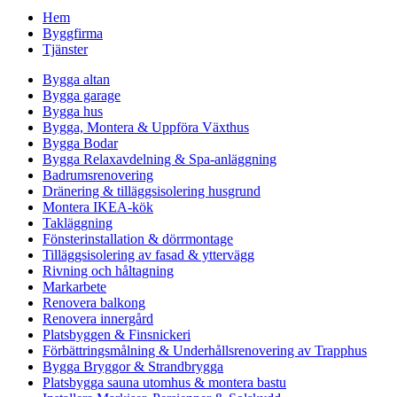
Hem
Byggfirma
Tjänster
Bygga altan
Bygga garage
Bygga hus
Bygga, Montera & Uppföra Växthus
Bygga Bodar
Bygga Relaxavdelning & Spa-anläggning
Badrumsrenovering
Dränering & tilläggsisolering husgrund
Montera IKEA-kök
Takläggning
Fönsterinstallation & dörrmontage
Tilläggsisolering av fasad & yttervägg
Rivning och håltagning
Markarbete
Renovera balkong
Renovera innergård
Platsbyggen & Finsnickeri
Förbättringsmålning & Underhållsrenovering av Trapphus
Bygga Bryggor & Strandbrygga
Platsbygga sauna utomhus & montera bastu