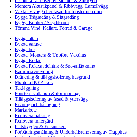
Installera Markiser, Persienner & Solskydd
Montera Akustikpanel & Ribbvägg, Lamellvägg
Växla av vägg eller fasad för fönster och dörr
Bygga Trägradäng & Sittgradäng
Bygga Bunker / Skyddsrum
Tömma Vind, Källare, Förråd & Garage
Bygga altan
Bygga garage
Bygga hus
Bygga, Montera & Uppföra Växthus
Bygga Bodar
Bygga Relaxavdelning & Spa-anläggning
Badrumsrenovering
Dränering & tilläggsisolering husgrund
Montera IKEA-kök
Takläggning
Fönsterinstallation & dörrmontage
Tilläggsisolering av fasad & yttervägg
Rivning och håltagning
Markarbete
Renovera balkong
Renovera innergård
Platsbyggen & Finsnickeri
Förbättringsmålning & Underhållsrenovering av Trapphus