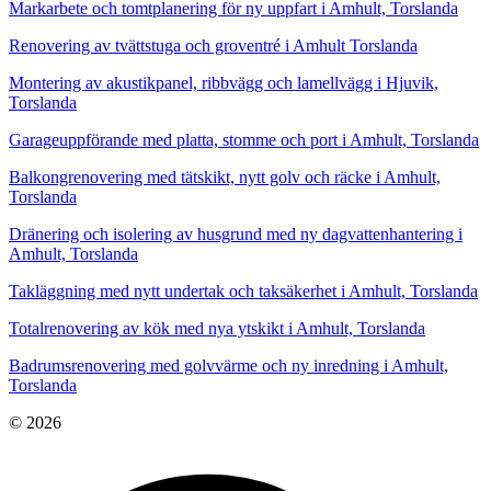
Markarbete och tomtplanering för ny uppfart i Amhult, Torslanda
Renovering av tvättstuga och groventré i Amhult Torslanda
Montering av akustikpanel, ribbvägg och lamellvägg i Hjuvik,
Torslanda
Garageuppförande med platta, stomme och port i Amhult, Torslanda
Balkongrenovering med tätskikt, nytt golv och räcke i Amhult,
Torslanda
Dränering och isolering av husgrund med ny dagvattenhantering i
Amhult, Torslanda
Takläggning med nytt undertak och taksäkerhet i Amhult, Torslanda
Totalrenovering av kök med nya ytskikt i Amhult, Torslanda
Badrumsrenovering med golvvärme och ny inredning i Amhult,
Torslanda
© 2026