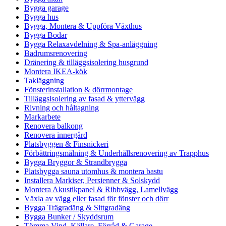
Bygga garage
Bygga hus
Bygga, Montera & Uppföra Växthus
Bygga Bodar
Bygga Relaxavdelning & Spa-anläggning
Badrumsrenovering
Dränering & tilläggsisolering husgrund
Montera IKEA-kök
Takläggning
Fönsterinstallation & dörrmontage
Tilläggsisolering av fasad & yttervägg
Rivning och håltagning
Markarbete
Renovera balkong
Renovera innergård
Platsbyggen & Finsnickeri
Förbättringsmålning & Underhållsrenovering av Trapphus
Bygga Bryggor & Strandbrygga
Platsbygga sauna utomhus & montera bastu
Installera Markiser, Persienner & Solskydd
Montera Akustikpanel & Ribbvägg, Lamellvägg
Växla av vägg eller fasad för fönster och dörr
Bygga Trägradäng & Sittgradäng
Bygga Bunker / Skyddsrum
Tömma Vind, Källare, Förråd & Garage