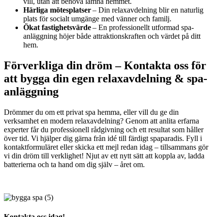
vill, utan att behöva lämna hemmet.
Härliga mötesplatser
– Din relaxavdelning blir en naturlig
plats för socialt umgänge med vänner och familj.
Ökat fastighetsvärde
– En professionellt utformad spa-
anläggning höjer både attraktionskraften och värdet på ditt
hem.
Förverkliga din dröm – Kontakta oss för
att bygga din egen relaxavdelning & spa-
anläggning
Drömmer du om ett privat spa hemma, eller vill du ge din
verksamhet en modern relaxavdelning? Genom att anlita erfarna
experter får du professionell rådgivning och ett resultat som håller
över tid. Vi hjälper dig gärna från idé till färdigt spaparadis. Fyll i
kontaktformuläret eller skicka ett mejl redan idag – tillsammans gör
vi din dröm till verklighet! Njut av ett nytt sätt att koppla av, ladda
batterierna och ta hand om dig själv – året om.
Kontakta oss idag!