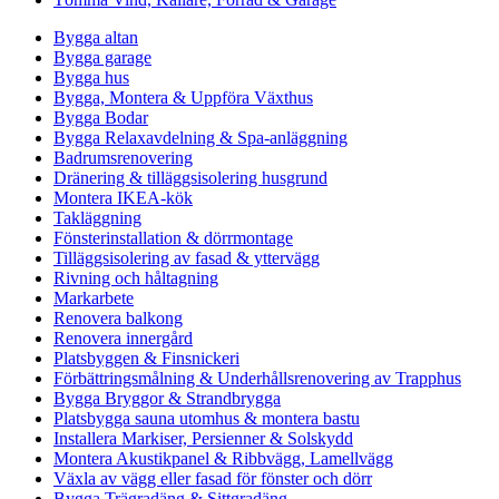
Bygga altan
Bygga garage
Bygga hus
Bygga, Montera & Uppföra Växthus
Bygga Bodar
Bygga Relaxavdelning & Spa-anläggning
Badrumsrenovering
Dränering & tilläggsisolering husgrund
Montera IKEA-kök
Takläggning
Fönsterinstallation & dörrmontage
Tilläggsisolering av fasad & yttervägg
Rivning och håltagning
Markarbete
Renovera balkong
Renovera innergård
Platsbyggen & Finsnickeri
Förbättringsmålning & Underhållsrenovering av Trapphus
Bygga Bryggor & Strandbrygga
Platsbygga sauna utomhus & montera bastu
Installera Markiser, Persienner & Solskydd
Montera Akustikpanel & Ribbvägg, Lamellvägg
Växla av vägg eller fasad för fönster och dörr
Bygga Trägradäng & Sittgradäng