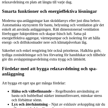
relaxavdelning en plats att längta till varje dag.
Smarta funktioner och energieffektiva lösningar
Moderna spa-anläggningar kan skräddarsys efter just dina behov.
Automatiska styrsystem för bastu, belysning och ventilation gör det
enkelt att använda anläggningen. Rätt dimensionerad ventilation
förebygger fuktproblem och skapar fräsch luft. Satsa på
energieffektiva aggregat, värmepumpar och isolering för att hålla
energi- och driftskostnader nere och klimatpåverkan låg.
Säkerhet och enkel rengöring bör också prioriteras. Halkfria golv,
tydliga zonindelningar och bra förvaring för handdukar och tillbehör
gör din avslappningsavdelning extra trygg och lättskött.
Fördelar med att bygga relaxavdelning och spa-
anläggning
Att bygga ett eget spa ger många fördelar:
Hälsa och välbefinnande
– Regelbunden användning av
bastu och bubbelbad stärker immunförsvaret, minskar stress
och förbättrar sömn.
Lyx och återhämtning
– Njut av exklusiv avkoppling när du