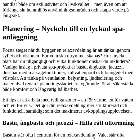
handlar både om exklusivitet och livskvalitet – men även om att
förlänga sin hemmiljös användningsområden och skapa värde på
lång sikt.
Planering – Nyckeln till en lyckad spa-
anläggning
Första steget när du bygger en relaxavdelning är att tänka igenom
syftet och visionen. För vem ska utrymmet skapas? Hur mycket
plats har du tillgängligt och vilka funktioner önskar du inkludera?
Vanliga inslag i privata spa-projekt är bastu, ångbastu, jacuzzi,
duschar med massagefunktioner, kallvattenpool och loungedel med
vilstolar. Att tänka på ventilation, belysning, ljudisolering och
materialval redan i planeringsstadiet är avgörande för att säkerställa
både komfort och långvarig hållbarhet.
Ett tips är att arbeta med tydliga zoner – en för värme, en för vatten
och en för vila. Det gör din relaxavdelning mer strukturerad och
funktionell, samtidigt som det maximerar avkopplingsupplevelsen.
Bastu, ångbastu och jacuzzi – Hitta rätt utformning
Bastun står ofta i centrum för en relaxavdelning. Valet står ofta