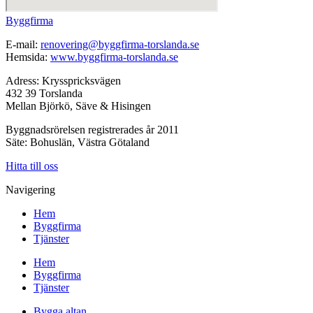
Byggfirma
E-mail:
renovering@byggfirma-torslanda.se
Hemsida:
www.byggfirma-torslanda.se
Adress: Krysspricksvägen
432 39 Torslanda
Mellan Björkö, Säve & Hisingen
Byggnadsrörelsen registrerades år 2011
Säte: Bohuslän, Västra Götaland
Hitta till oss
Navigering
Hem
Byggfirma
Tjänster
Hem
Byggfirma
Tjänster
Bygga altan