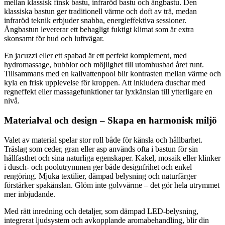
mellan klassisk finsk bastu, infraröd bastu och ångbastu. Den
klassiska bastun ger traditionell värme och doft av trä, medan
infraröd teknik erbjuder snabba, energieffektiva sessioner.
Ångbastun levererar ett behagligt fuktigt klimat som är extra
skonsamt för hud och luftvägar.
En jacuzzi eller ett spabad är ett perfekt komplement, med
hydromassage, bubblor och möjlighet till utomhusbad året runt.
Tillsammans med en kallvattenpool blir kontrasten mellan värme och
kyla en frisk upplevelse för kroppen. Att inkludera duschar med
regneffekt eller massagefunktioner tar lyxkänslan till ytterligare en
nivå.
Materialval och design – Skapa en harmonisk miljö
Valet av material spelar stor roll både för känsla och hållbarhet.
Träslag som ceder, gran eller asp används ofta i bastun för sin
hållfasthet och sina naturliga egenskaper. Kakel, mosaik eller klinker
i dusch- och poolutrymmen ger både designfrihet och enkel
rengöring. Mjuka textilier, dämpad belysning och naturfärger
förstärker spakänslan. Glöm inte golvvärme – det gör hela utrymmet
mer inbjudande.
Med rätt inredning och detaljer, som dämpad LED-belysning,
integrerat ljudsystem och avkopplande aromabehandling, blir din