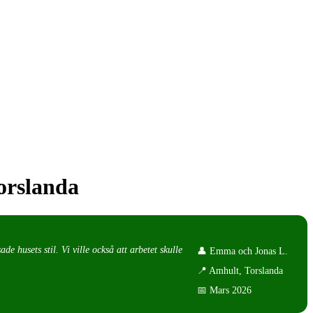
Torslanda
e husets stil. Vi ville också att arbetet skulle
👤 Emma och Jonas L.
📍 Amhult, Torslanda
📅 Mars 2026