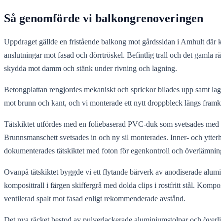
Så genomförde vi balkongrenoveringen
Uppdraget gällde en fristående balkong mot gårdssidan i Amhult där ku
anslutningar mot fasad och dörrtröskel. Befintlig trall och det gamla
skydda mot damm och stänk under rivning och lagning.
Betongplattan rengjordes mekaniskt och sprickor bilades upp samt lag
mot brunn och kant, och vi monterade ett nytt droppbleck längs framkan
Tätskiktet utfördes med en foliebaserad PVC-duk som svetsades med v
Brunnsmanschett svetsades in och ny sil monterades. Inner- och ytterhö
dokumenterades tätskiktet med foton för egenkontroll och överlämnin
Ovanpå tätskiktet byggde vi ett flytande bärverk av anodiserade alumi
komposittrall i färgen skiffergrå med dolda clips i rostfritt stål. Ko
ventilerad spalt mot fasad enligt rekommenderade avstånd.
Det nya räcket bestod av pulverlackerade aluminiumstolpar och överligga