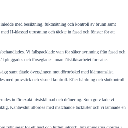
i inledde med besiktning, fuktmätning och kontroll av brunn samt
med H-klassad utrustning och täckte in fasad och fönster för att
behandlades. Vi fallspacklade ytan för säker avrinning från fasad och
l pluggades och förseglades innan tätskiktsarbetet fortsatte.
 vägg samt tätade övergången mot dörrtröskel med klämramslist.
es med provstick och visuell kontroll. Efter härdning och slutkontroll
rades in för exakt nivåskillnad och dränering. Som golv lade vi
 fuktig. Kantavslut utfördes med matchande täcklister och vi lämnade en
fyllningar för ett ljust och luftigt intryck. Infästningarna gjordes i