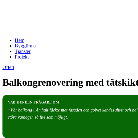
Hem
Byggfirma
Tjänster
Projekt
Offert
Balkongrenovering med tätskikt,
VAD KUNDEN FRÅGADE OM
“Vår balkong i Amhult läckte mot fasaden och golvet kändes slitet och halkigt
störa vardagen så lite som möjligt.”