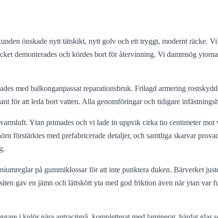
nden önskade nytt tätskikt, nytt golv och ett tryggt, modernt räcke. V
 räcket demonterades och kördes bort för återvinning. Vi dammsög ytorna 
ades med balkonganpassat reparationsbruk. Frilagd armering rostskydds
t för att leda bort vatten. Alla genomföringar och tidigare infästningshå
armluft. Ytan primades och vi lade in uppvik cirka tio centimeter mot
rn förstärktes med prefabricerade detaljer, och samtliga skarvar provad
g.
niumreglar på gummiklossar för att inte punktera duken. Bärverket juste
mpositen gav en jämn och lättskött yta med god friktion även när ytan var
re i kulör nära antracitgrå, kompletterat med laminerat, härdat glas som 