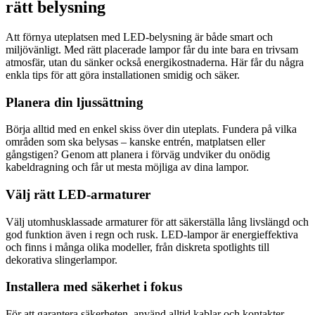
rätt belysning
Att förnya uteplatsen med LED-belysning är både smart och
miljövänligt. Med rätt placerade lampor får du inte bara en trivsam
atmosfär, utan du sänker också energikostnaderna. Här får du några
enkla tips för att göra installationen smidig och säker.
Planera din ljussättning
Börja alltid med en enkel skiss över din uteplats. Fundera på vilka
områden som ska belysas – kanske entrén, matplatsen eller
gångstigen? Genom att planera i förväg undviker du onödig
kabeldragning och får ut mesta möjliga av dina lampor.
Välj rätt LED-armaturer
Välj utomhusklassade armaturer för att säkerställa lång livslängd och
god funktion även i regn och rusk. LED-lampor är energieffektiva
och finns i många olika modeller, från diskreta spotlights till
dekorativa slingerlampor.
Installera med säkerhet i fokus
För att garantera säkerheten, använd alltid kablar och kontakter