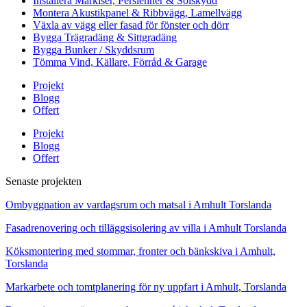
Installera Markiser, Persienner & Solskydd
Montera Akustikpanel & Ribbvägg, Lamellvägg
Växla av vägg eller fasad för fönster och dörr
Bygga Trägradäng & Sittgradäng
Bygga Bunker / Skyddsrum
Tömma Vind, Källare, Förråd & Garage
Projekt
Blogg
Offert
Projekt
Blogg
Offert
Senaste projekten
Ombyggnation av vardagsrum och matsal i Amhult Torslanda
Fasadrenovering och tilläggsisolering av villa i Amhult Torslanda
Köksmontering med stommar, fronter och bänkskiva i Amhult,
Torslanda
Markarbete och tomtplanering för ny uppfart i Amhult, Torslanda