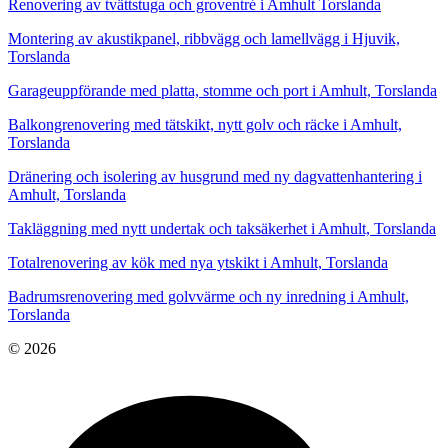
Renovering av tvättstuga och groventré i Amhult Torslanda
Montering av akustikpanel, ribbvägg och lamellvägg i Hjuvik,
Torslanda
Garageuppförande med platta, stomme och port i Amhult, Torslanda
Balkongrenovering med tätskikt, nytt golv och räcke i Amhult,
Torslanda
Dränering och isolering av husgrund med ny dagvattenhantering i
Amhult, Torslanda
Takläggning med nytt undertak och taksäkerhet i Amhult, Torslanda
Totalrenovering av kök med nya ytskikt i Amhult, Torslanda
Badrumsrenovering med golvvärme och ny inredning i Amhult,
Torslanda
© 2026