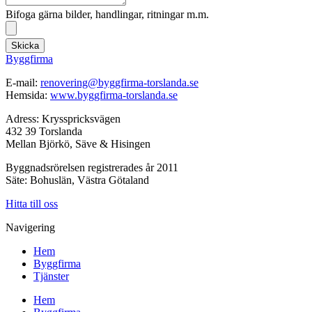
Bifoga gärna bilder, handlingar, ritningar m.m.
Skicka
Byggfirma
E-mail:
renovering@byggfirma-torslanda.se
Hemsida:
www.byggfirma-torslanda.se
Adress: Krysspricksvägen
432 39 Torslanda
Mellan Björkö, Säve & Hisingen
Byggnadsrörelsen registrerades år 2011
Säte: Bohuslän, Västra Götaland
Hitta till oss
Navigering
Hem
Byggfirma
Tjänster
Hem