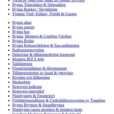
Växla av vägg eller fasad för fönster och dörr
Bygga Trägradäng & Sittgradäng
Bygga Bunker / Skyddsrum
Tömma Vind, Källare, Förråd & Garage
Bygga altan
Bygga garage
Bygga hus
Bygga, Montera & Uppföra Växthus
Bygga Bodar
Bygga Relaxavdelning & Spa-anläggning
Badrumsrenovering
Dränering & tilläggsisolering husgrund
Montera IKEA-kök
Takläggning
Fönsterinstallation & dörrmontage
Tilläggsisolering av fasad & yttervägg
Rivning och håltagning
Markarbete
Renovera balkong
Renovera innergård
Platsbyggen & Finsnickeri
Förbättringsmålning & Underhållsrenovering av Trapphus
Bygga Bryggor & Strandbrygga
Platsbygga sauna utomhus & montera bastu