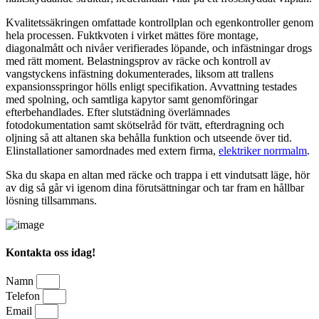
Kvalitetssäkringen omfattade kontrollplan och egenkontroller genom
hela processen. Fuktkvoten i virket mättes före montage,
diagonalmått och nivåer verifierades löpande, och infästningar drogs
med rätt moment. Belastningsprov av räcke och kontroll av
vangstyckens infästning dokumenterades, liksom att trallens
expansionsspringor hölls enligt specifikation. Avvattning testades
med spolning, och samtliga kapytor samt genomföringar
efterbehandlades. Efter slutstädning överlämnades
fotodokumentation samt skötselråd för tvätt, efterdragning och
oljning så att altanen ska behålla funktion och utseende över tid.
Elinstallationer samordnades med extern firma,
elektriker norrmalm
.
Ska du skapa en altan med räcke och trappa i ett vindutsatt läge, hör
av dig så går vi igenom dina förutsättningar och tar fram en hållbar
lösning tillsammans.
Kontakta oss idag!
Namn
Telefon
Email