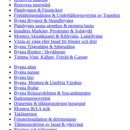
Renovera innergård
Platsbyggen & Finsnickeri
Förbättringsmålning & Underhållsrenovering av Trapphus
Bygga Bryggor & Strandbrygga
Platsbygga sauna utomhus & montera bastu
Installera Markiser, Persienner & Solskydd
Montera Akustikpanel & Ribbvägg, Lamellvägg
Växla av vägg eller fasad för fönster och dörr
Bygga Trägradäng & Sittgradäng
Bygga Bunker / Skyddsrum
Tömma Vind, Källare, Förråd & Garage
Bygga altan
Bygga garage
Bygga hus
Bygga, Montera & Uppföra Växthus
Bygga Bodar
Bygga Relaxavdelning & Spa-anläggning
Badrumsrenovering
Dränering & tilläggsisolering husgrund
Montera IKEA-kök
Takläggning
Fönsterinstallation & dörrmontage
Tilläggsisolering av fasad & yttervägg
Rivning och håltagning