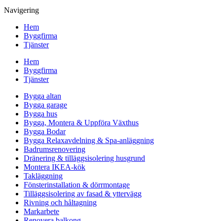
Navigering
Hem
Byggfirma
Tjänster
Hem
Byggfirma
Tjänster
Bygga altan
Bygga garage
Bygga hus
Bygga, Montera & Uppföra Växthus
Bygga Bodar
Bygga Relaxavdelning & Spa-anläggning
Badrumsrenovering
Dränering & tilläggsisolering husgrund
Montera IKEA-kök
Takläggning
Fönsterinstallation & dörrmontage
Tilläggsisolering av fasad & yttervägg
Rivning och håltagning
Markarbete
Renovera balkong