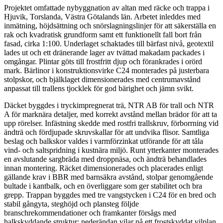
Projektet omfattade nybyggnation av altan med räcke och trappa i
Hjuvik, Torslanda, Västra Götalands län. Arbetet inleddes med
inmätning, höjdsättning och snörslagningslinjer för att säkerställa en
rak och kvadratisk grundform samt ett funktionellt fall bort från
fasad, cirka 1:100. Underlaget schaktades till bärfast nivå, geotextil
lades ut och ett dränerande lager av tvättad makadam packades i
omgångar. Plintar göts till frostfritt djup och förankrades i orörd
mark. Bärlinor i konstruktionsvirke C24 monterades på justerbara
stolpskor, och bjälklaget dimensionerades med centrumavstånd
anpassat till trallens tjocklek för god bärighet och jämn svikt.
Däcket byggdes i tryckimpregnerat trä, NTR AB för trall och NTR
A för marknära detaljer, med korrekt avstånd mellan brädor för att ta
upp rörelser. Infästning skedde med rostfri trallskruv, förborrning vid
ändträ och fördjupade skruvskallar för att undvika flisor. Samtliga
beslag och balkskor valdes i varmförzinkat utförande för att tåla
vind- och saltspridning i kustnära miljö. Runt ytterkanter monterades
en avslutande sargbräda med droppnäsa, och ändträ behandlades
innan montering. Räcket dimensionerades och placerades enligt
gällande krav i BBR med barnsäkra avstånd, stolpar genomgående
bultade i kantbalk, och en överliggare som ger stabilitet och bra
grepp. Trappan byggdes med tre vangstycken i C24 för en bred och
stabil gångyta, steghöjd och plansteg följde
branschrekommendationer och framkanter försågs med
halkskyddande struktur; nederändan vilar på ett frostskyddat vilplan.