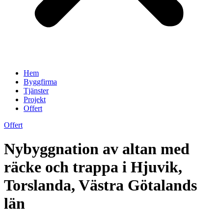
Hem
Byggfirma
Tjänster
Projekt
Offert
Offert
Nybyggnation av altan med
räcke och trappa i Hjuvik,
Torslanda, Västra Götalands
län